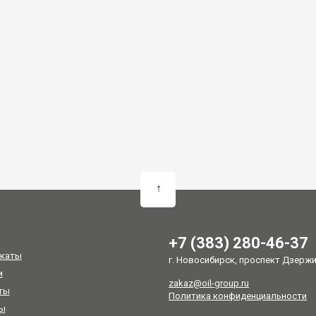
↑
+7 (383) 280-46-37
каты
г. Новосибирск, проспект Дзержин
и
zakaz@oil-group.ru
ты
Политика конфиденциальности
ы