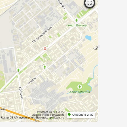
Работает на API 2ГИС
Лицензионное соглашение
Открыть в 2ГИС
Raster JS API нужен ключ. Помощь: api@2gis.ru