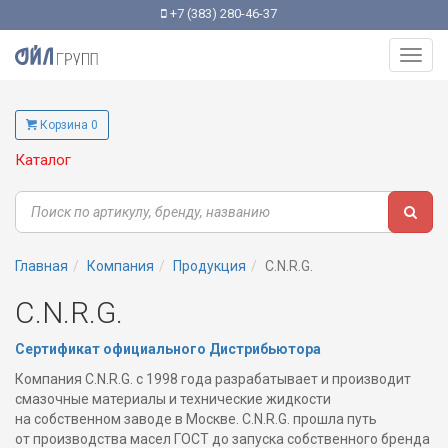
+7 (383) 280-46-37
Toggl
navig
Корзина 0
Каталог
Главная
Компания
Продукция
C.N.R.G.
C.N.R.G.
Сертификат официального Дистрибьютора
Компания C.N.R.G. с 1998 года разрабатывает и производит
смазочные материалы и технические жидкости
на собственном заводе в Москве. C.N.R.G. прошла путь
от производства масел ГОСТ до запуска собственного бренда