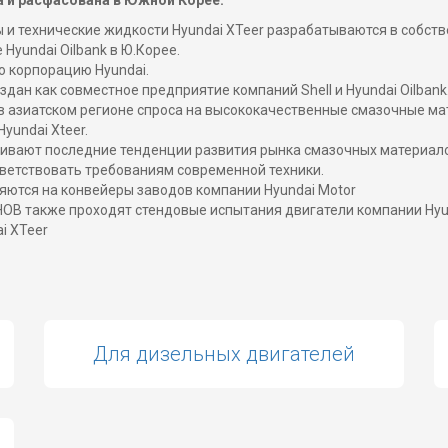
а и расфасована в Южной Корее.
и технические жидкости Hyundai XTeer разрабатываются в собст
Hyundai Oilbank в Ю.Корее.
ю корпорацию Hyundai.
здан как совместное предприятие компаний Shell и Hyundai Oilba
 в азиатском регионе спроса на высококачественные смазочные ма
yundai Xteer.
еживают последние тенденции развития рынка смазочных материал
ветствовать требованиям современной техники.
яются на конвейеры заводов компании Hyundai Motor
OB также проходят стендовые испытания двигатели компании Hyun
i XTeer
Для дизельных двигателей