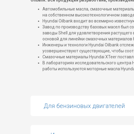
Oilbank. Вся продукция разработана, произведен
Автомобильные масла, смазочные материалы 
на собственном высокотехнологичном заводе 
Hyundai Oilbank входит во всемирно известну
Завод по производству базовых масел был со
заводы Shell для удовлетворения растущего
основой для линейки смазочных материалов H
Инженеры и технологи Hyundai Oilbank отсл
усовершенствуют существующие, чтобы соот
Смазочные материалы Hyundai XTeer поставл
В лабораториях исследовательского центра H
работы используются моторные масла Hyunda
Для бензиновых двигателей