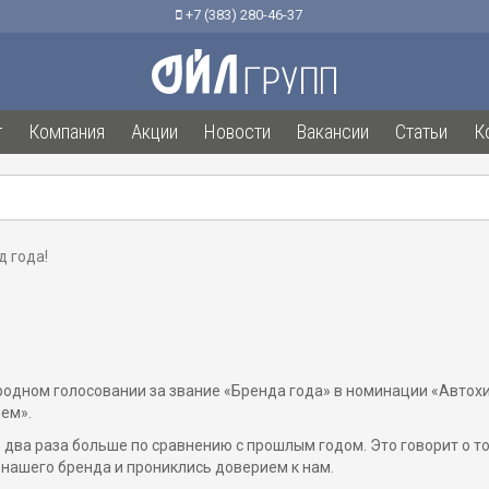
+7 (383) 280-46-37
г
Компания
Акции
Новости
Вакансии
Статьи
К
д года!
родном голосовании за звание «Бренда года» в номинации «Автох
ем».
в два раза больше по сравнению с прошлым годом. Это говорит о то
ашего бренда и прониклись доверием к нам.