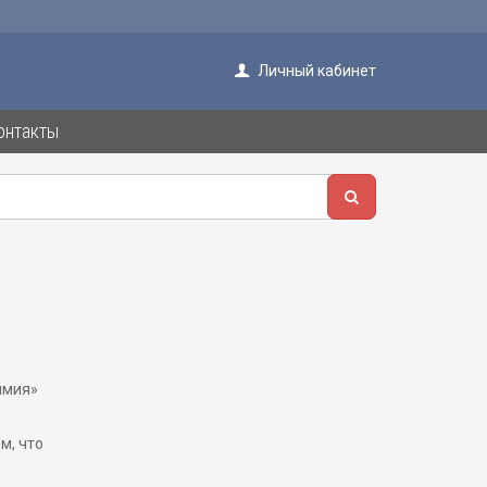
Личный кабинет
онтакты
имия»
м, что