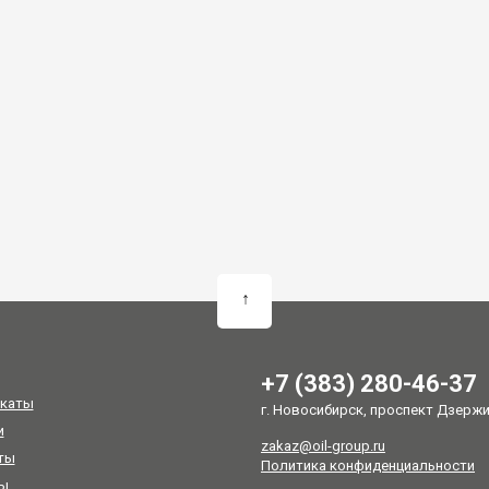
↑
+7 (383) 280-46-37
каты
г. Новосибирск, проспект Дзержин
и
zakaz@oil-group.ru
ты
Политика конфиденциальности
ы