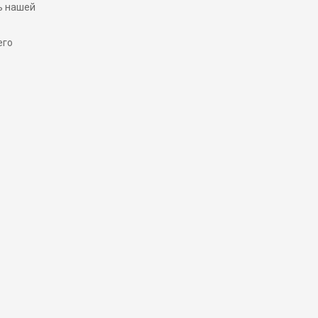
ь нашей
его