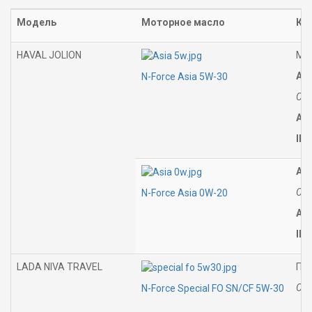
Модель
Моторное масло
Ко
HAVAL JOLION
Ма
Asi
N-Force Asia 5W-30
Соо
AP
ILS
Asi
Соо
N-Force Asia 0W-20
AP
ILS
LADA NIVA TRAVEL
Пол
Соо
N-Force Special FO SN/CF 5W-30