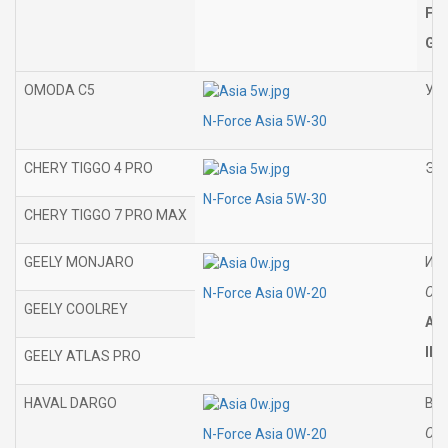
Fia
GM
OMODA C5
Ука
N-Force Asia 5W-30
CHERY TIGGO 4 PRO
Это
N-Force Asia 5W-30
CHERY TIGGO 7 PRO MAX
GEELY MONJARO
И 
Соо
N-Force Asia 0W-20
GEELY COOLREY
AP
ILS
GEELY ATLAS PRO
HAVAL DARGO
В Р
Соо
N-Force Asia 0W-20