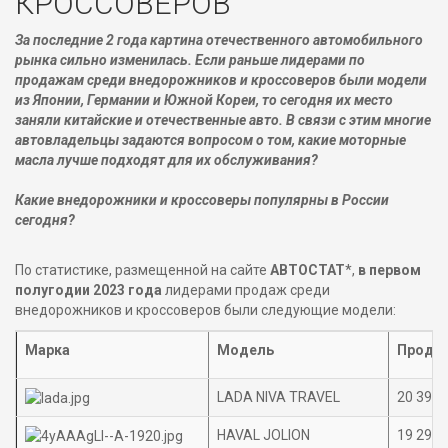
КРОССОВЕРОВ
За последние 2 года картина отечественного автомобильного
рынка сильно изменилась. Если раньше лидерами по
продажам среди внедорожников и кроссоверов были модели
из Японии, Германии и Южной Кореи, то сегодня их место
заняли китайские и отечественные авто. В связи с этим многие
автовладельцы задаются вопросом о том, какие моторные
масла лучше подходят для их обслуживания?
Какие внедорожники и кроссоверы популярны в России
сегодня?
По статистике, размещенной на сайте
АВТОСТАТ
*,
в первом
полугодии 2023 года
лидерами продаж среди
внедорожников и кроссоверов были следующие модели:
Марка
Модель
Продаж
LADA NIVA TRAVEL
20 392
HAVAL JOLION
19 292