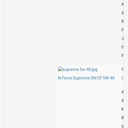
API
AC
Ren
Fo
Jag
IVE
FIA
Как
Соо
N-Force Supreme SN/CF 5W-40
API
AC
MB 
BMW
VW 