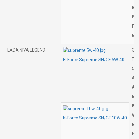
Ren
PSA
Fia
GM
LADA NIVA LEGEND
Эти
Пер
N-Force Supreme SN/CF 5W-40
Соо
API
AC
MB 
BMW
VW 
N-Force Supreme SN/CF 10W-40
Ren
PSA