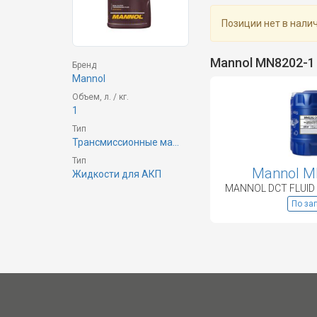
Позиции нет в нали
Mannol MN8202-
Бренд
Mannol
Объем, л. / кг.
1
Тип
Трансмиссионные ма...
Тип
Mannol M
Жидкости для АКП
По за