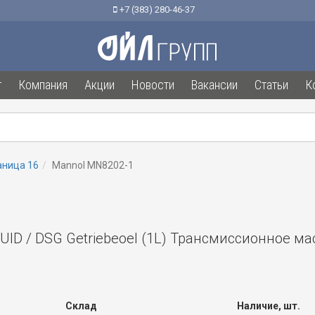
+7 (383) 280-46-37
г
Компания
Акции
Новости
Вакансии
Статьи
К
аница 16
Mannol MN8202-1
ID / DSG Getriebeoel (1L) Трансмиссионное ма
Склад
Наличие, шт.