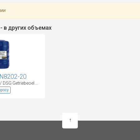
чии
1
- в других объемах
N8202-20
MANNOL DCT FLUID / DSG Getriebeoel (20L) Трансмиссионное масло
просу
↑