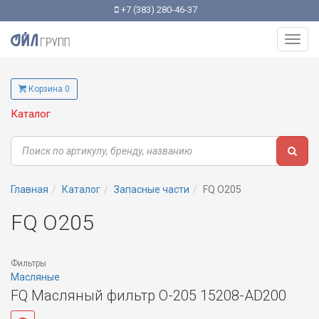
+7 (383) 280-46-37
Toggl
navig
Корзина 0
Каталог
Главная
Каталог
Запасные части
FQ O205
FQ O205
Фильтры
Масляные
FQ Масляный фильтр O-205 15208-AD200