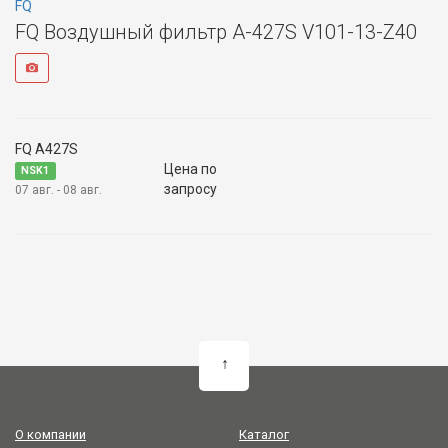
FQ
FQ Воздушный фильтр A-427S V101-13-Z40
FQ A427S
Цена по
NSK1
запросу
07 авг. - 08 авг.
↑
О компании
Каталог