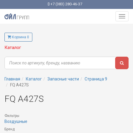
+7 (383) 280-46-37
Toggl
navig
Корзина 0
Каталог
Главная
Каталог
Запасные части
Страница 9
FQ A427S
FQ A427S
Фильтры
Воздушные
Бренд